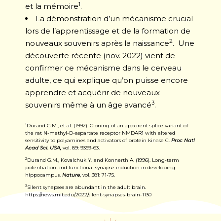
1
et la mémoire
.
La démonstration d’un mécanisme crucial
lors de l’apprentissage et de la formation de
2
nouveaux souvenirs après la naissance
. Une
découverte récente (nov. 2022) vient de
confirmer ce mécanisme dans le cerveau
adulte, ce qui explique qu’on puisse encore
apprendre et acquérir de nouveaux
3
souvenirs même à un âge avancé
.
1
Durand G.M., et al. (1992). Cloning of an apparent splice variant of
the rat N-methyl-D-aspartate receptor NMDAR1 with altered
sensitivity to polyamines and activators of protein kinase C.
Proc Natl
Acad Sci. USA,
vol. 89: 9359-63.
2
Durand G.M., Kovalchuk Y. and Konnerth A. (1996). Long-term
potentiation and functional synapse induction in developing
hippocampus.
Nature
, vol. 381: 71-75.
3
Silent synapses are abundant in the adult brain.
https://news.mit.edu/2022/silent-synapses-brain-1130